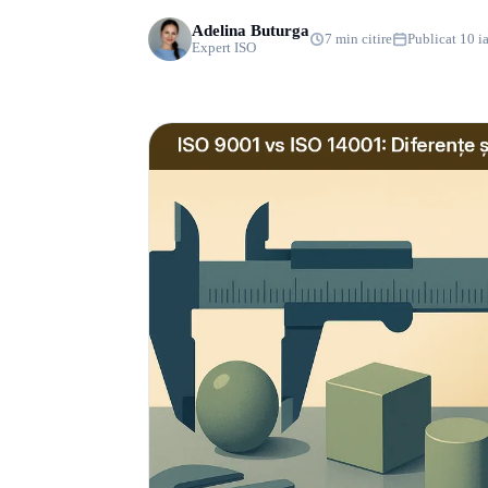
Adelina Buturga
7 min citire
Publicat 10 i
Expert ISO