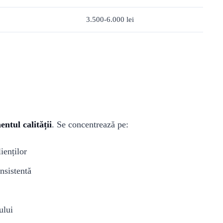
3.500-6.000 lei
tul calității
. Se concentrează pe:
ienților
nsistentă
ului