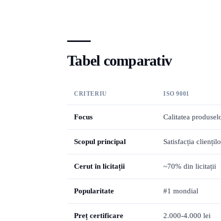
Tabel comparativ
CRITERIU
ISO 9001
Focus
Calitatea produselo
Scopul principal
Satisfacția cliențilo
Cerut în licitații
~70% din licitații
Popularitate
#1 mondial
Preț certificare
2.000-4.000 lei