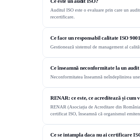
Ce este un audit ISO?
Auditul ISO este o evaluare prin care un audito
recertificare.
Ce face un responsabil calitate ISO 900
Gestionează sistemul de management al calități
Ce înseamnă neconformitate la un audi
Neconformitatea înseamnă neîndeplinirea unei c
RENAR: ce este, ce acreditează și cum v
RENAR (Asociația de Acreditare din România)
certificat ISO, înseamnă că organismul emitent 
Ce se intampla daca nu ai certificare I