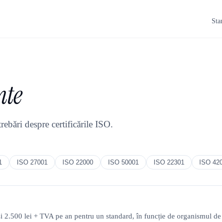
Sta
nte
ebări despre certificările ISO.
1
ISO 27001
ISO 22000
ISO 50001
ISO 22301
ISO 42
 2.500 lei + TVA pe an pentru un standard, în funcție de organismul de 