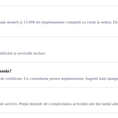
ție model) și 15.000 lei (implementare completă cu vizite la sediu). Firm
ificării și serviciile incluse.
mania?
 de certificare. Cu consultanta pentru implementare, bugetul total ajung
 de servicii. Prețul depinde de complexitatea activității tale din lanțul ali