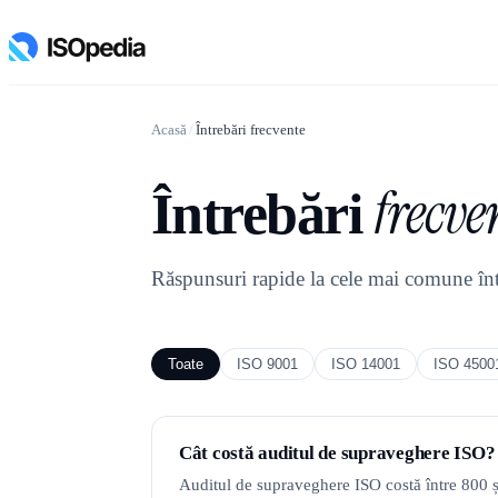
Acasă
/
Întrebări frecvente
frecve
Întrebări
Răspunsuri rapide la cele mai comune într
Toate
ISO 9001
ISO 14001
ISO 4500
Cât costă auditul de supraveghere ISO?
Auditul de supraveghere ISO costă între 800 și