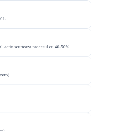
001.
7001 activ scurteaza procesul cu 40-50%.
zero).