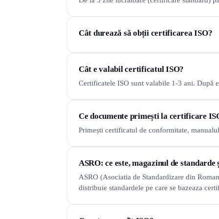
De la 3 zile lucrătoare (certificare standard
Cât durează să obții certificarea ISO?
Cât e valabil certificatul ISO?
Certificatele ISO sunt valabile 1-3 ani. După e
Ce documente primești la certificare I
Primești certificatul de conformitate, manualu
ASRO: ce este, magazinul de standarde ș
ASRO (Asociatia de Standardizare din Romania)
distribuie standardele pe care se bazeaza certi