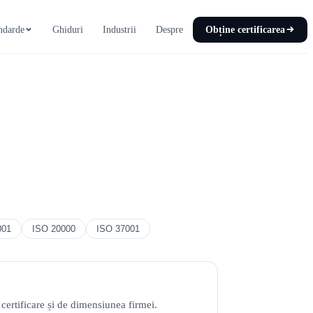
ndarde
Ghiduri
Industrii
Despre
Obține certificarea
001
ISO 20000
ISO 37001
certificare și de dimensiunea firmei.