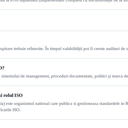
) până la 8-10 săptămâni (implementare completă cu documentație de la ze
xpirare trebuie reînnoite. În timpul valabilității pot fi cerute audituri d
SO?
l sistemului de management, proceduri documentate, politici și marca de
i rolul ISO
 este organismul national care publica si gestioneaza standardele in R
ficarile ISO.