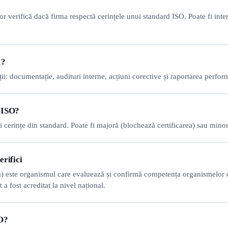
r verifică dacă firma respectă cerințele unui standard ISO. Poate fi inte
1?
i: documentație, audituri interne, acțiuni corective și raportarea perfor
t ISO?
erințe din standard. Poate fi majoră (blochează certificarea) sau minoră
erifici
 este organismul care evaluează și confirmă competența organismelor
a fost acreditat la nivel național.
SO?