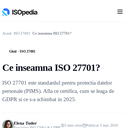
Acasă
/
ISO 27001
/
Ce inseamna ISO 27701?
Ghid · ISO 27001
G
Ce inseamna ISO 27701?
ISO 27701 este standardul pentru protectia datelor
personale (PIMS). Afla ce certifica, cum se leaga de
GDPR si ce s-a schimbat in 2025.
Elena Tudor
5 min citire
Publicat 5 mar. 2026
Specialist ISO 27001 & GDPR