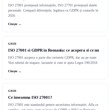
ISO 27001 protejează informațiile, ISO 27701 protejează datele
personale. Compară diferențele, legătura cu GDPR și costurile în
2026.
Citește →
GHID
ISO 27001 si GDPR in Romania: ce acopera si ce nu
ISO 27001 acopera o parte din cerintele GDPR, dar nu pe toate.
Vezi tabelul de mapare, lacunele si cum te ajuta Legea 190/2018.
Citește →
GHID
Ce inseamna ISO 27001?
ISO 27001 este standardul pentru securitatea informatiei. Afla ce
certifica, cat costa, cum se leaga de GDPR si NIS2 in Romania.