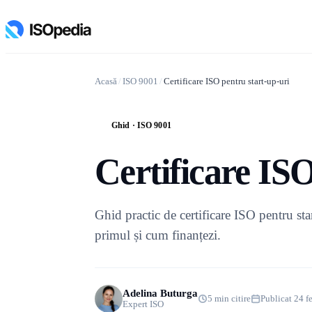
Acasă
/
ISO 9001
/
Certificare ISO pentru start-up-uri
Ghid · ISO 9001
G
Certificare ISO
Ghid practic de certificare ISO pentru sta
primul și cum finanțezi.
Adelina Buturga
5 min citire
Publicat 24 f
Expert ISO