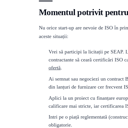
Momentul potrivit pentru 
Nu orice start-up are nevoie de ISO în prim
aceste situații:
Vrei să participi la licitații pe SEAP.
contractante să ceară certificări ISO ca
ofertă
.
Ai semnat sau negociezi un contract 
din lanțuri de furnizare cer frecvent 
Aplici la un proiect cu finanțare eur
calificare mai stricte, iar certificare
Intri pe o piață reglementată (construcț
obligatorie.