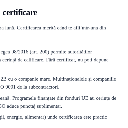
certificare
a lună. Certificarea merită când te afli într-una din
 Legea 98/2016 (art. 200) permite autorităților
 cerință de calificare. Fără certificat,
nu poți depune
B2B cu o companie mare. Multinaționalele și companiile
ISO 9001 de la subcontractori.
opeană. Programele finanțate din
fonduri UE
au cerințe de
a ISO aduce punctaj suplimentar.
ii, energie, alimentar) unde certificarea este practic