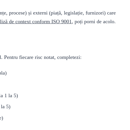
țe, procese) și externi (piață, legislație, furnizori) care
liză de context conform ISO 9001
, poți porni de acolo.
. Pentru fiecare risc notat, completezi:
pla)
a 1 la 5)
 la 5)
e)