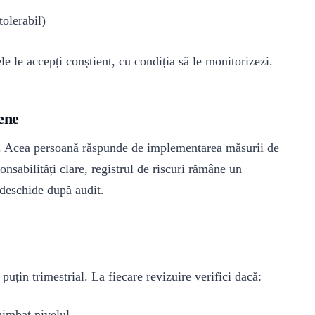
tolerabil)
le le accepți conștient, cu condiția să le monitorizezi.
mene
il. Acea persoană răspunde de implementarea măsurii de
onsabilități clare, registrul de riscuri rămâne un
deschide după audit.
 puțin trimestrial. La fiecare revizuire verifici dacă:
chimbat nivelul