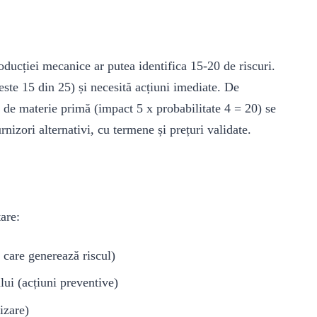
ucției mecanice ar putea identifica 15-20 de riscuri.
este 15 din 25) și necesită acțiuni imediate. De
de materie primă (impact 5 x probabilitate 4 = 20) se
urnizori alternativi, cu termene și prețuri validate.
are:
a care generează riscul)
lui (acțiuni preventive)
izare)