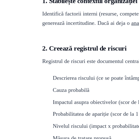
1. Stabilește contextul organizației
Identifică factorii interni (resurse, competen
generează incertitudine. Dacă ai deja o
ana
2. Creează registrul de riscuri
Registrul de riscuri este documentul central
Descrierea riscului (ce se poate întâm
Cauza probabilă
Impactul asupra obiectivelor (scor de l
Probabilitatea de apariție (scor de la 1
Nivelul riscului (impact x probabilitat
Măsura de tratare propusă