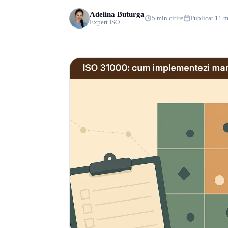
Adelina Buturga
5 min citire
Publicat 11 m
Expert ISO