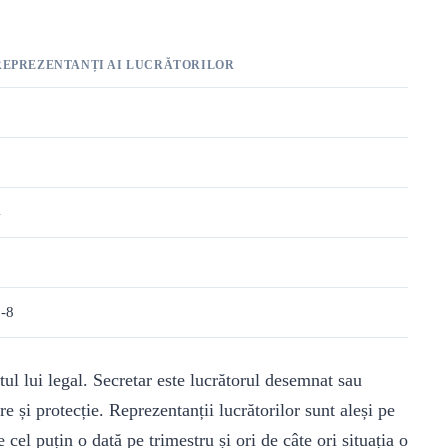
REPREZENTANȚI AI LUCRĂTORILOR
2
3
4
5
-8
tul lui legal. Secretar este lucrătorul desemnat sau
e și protecție. Reprezentanții lucrătorilor sunt aleși pe
cel puțin o dată pe trimestru și ori de câte ori situația o