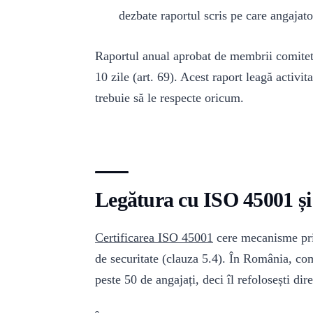
dezbate raportul scris pe care angajator
Raportul anual aprobat de membrii comitetu
10 zile (art. 69). Acest raport leagă activi
trebuie să le respecte oricum.
Legătura cu ISO 45001 și 
Certificarea ISO 45001
cere mecanisme prin 
de securitate (clauza 5.4). În România, c
peste 50 de angajați, deci îl refolosești di