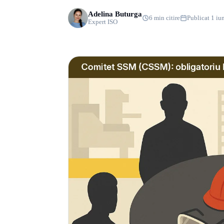
Adelina Buturga
6 min citire
Publicat 1 iu
Expert ISO