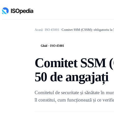
Acasă
/
ISO 45001
/
Comitet SSM (CSSM): obligatoriu la 5
Ghid · ISO 45001
G
Comitet SSM (
50 de angajați
Comitetul de securitate și sănătate în m
îl constitui, cum funcționează și ce veri