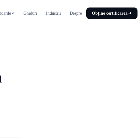
ndarde
Ghiduri
Industrii
Despre
Obține certificarea
a