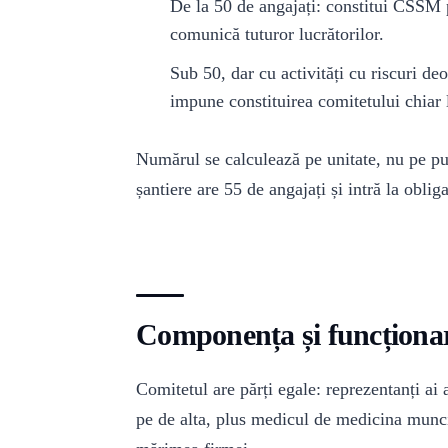
De la 50 de angajați: constitui CSSM p
comunică tuturor lucrătorilor.
Sub 50, dar cu activități cu riscuri d
impune constituirea comitetului chiar
Numărul se calculează pe unitate, nu pe pu
șantiere are 55 de angajați și intră la oblig
Componența și funcționar
Comitetul are părți egale: reprezentanți ai 
pe de alta, plus medicul de medicina munci