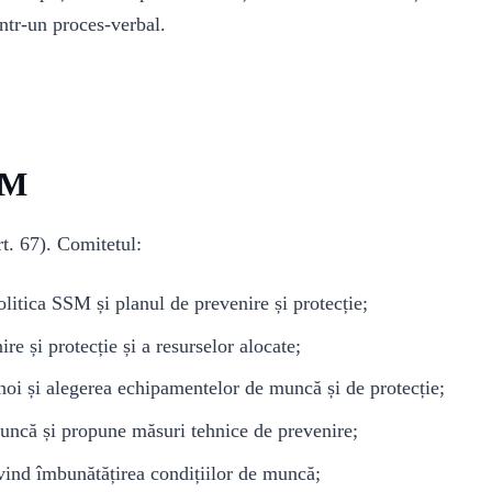
într-un proces-verbal.
SM
rt. 67). Comitetul:
litica SSM și planul de prevenire și protecție;
re și protecție și a resurselor alocate;
noi și alegerea echipamentelor de muncă și de protecție;
uncă și propune măsuri tehnice de prevenire;
ivind îmbunătățirea condițiilor de muncă;