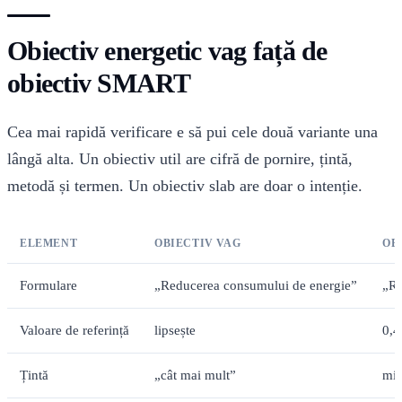
Obiectiv energetic vag față de
obiectiv SMART
Cea mai rapidă verificare e să pui cele două variante una
lângă alta. Un obiectiv util are cifră de pornire, țintă,
metodă și termen. Un obiectiv slab are doar o intenție.
ELEMENT
OBIECTIV VAG
OB
Formulare
„Reducerea consumului de energie”
„Re
Valoare de referință
lipsește
0,4
Țintă
„cât mai mult”
mi