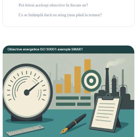
Pot folosi aceleași obiective în fiecare an?
Ce se întâmplă dacă nu ating ținta până la termen?