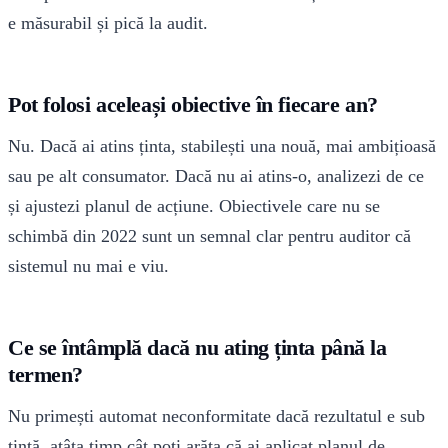
e măsurabil și pică la audit.
Pot folosi aceleași obiective în fiecare an?
Nu. Dacă ai atins ținta, stabilești una nouă, mai ambițioasă
sau pe alt consumator. Dacă nu ai atins-o, analizezi de ce
și ajustezi planul de acțiune. Obiectivele care nu se
schimbă din 2022 sunt un semnal clar pentru auditor că
sistemul nu mai e viu.
Ce se întâmplă dacă nu ating ținta până la
termen?
Nu primești automat neconformitate dacă rezultatul e sub
țintă, atâta timp cât poți arăta că ai aplicat planul de