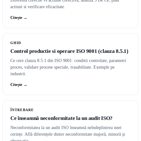
Diferenta corectie vs actiune corectiva, analiza 5 De Ce, plan
actiuni si verificare eficacitate.
Citește →
GHID
Control productie si operare ISO 9001 (clauza 8.5.1)
Ce cere clauza 8.5.1 din ISO 9001: conditii controlate, parametri
proces, validare procese speciale, trasabilitate. Exemple pe
industrii.
Citește →
ÎNTREBARE
Ce înseamnă neconformitate la un audit ISO?
Neconformitatea la un audit ISO înseamnă neîndeplinirea unei
cerințe. Află diferențele dintre neconformitate majoră, minoră și
observație.