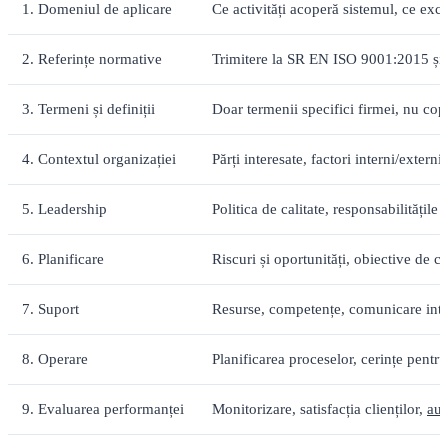
1. Domeniul de aplicare
Ce activități acoperă sistemul, ce excl
2. Referințe normative
Trimitere la SR EN ISO 9001:2015 ș
3. Termeni și definiții
Doar termenii specifici firmei, nu cop
4. Contextul organizației
Părți interesate, factori interni/exter
5. Leadership
Politica de calitate, responsabilitățil
6. Planificare
Riscuri și oportunități, obiective de ca
7. Suport
Resurse, competențe, comunicare inte
8. Operare
Planificarea proceselor, cerințe pentru
9. Evaluarea performanței
Monitorizare, satisfacția clienților,
aud