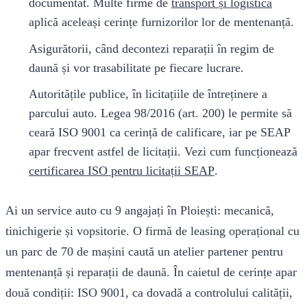
documentat. Multe firme de
transport și logistică
aplică aceleași cerințe furnizorilor lor de mentenanță.
Asigurătorii, când decontezi reparații în regim de
daună și vor trasabilitate pe fiecare lucrare.
Autoritățile publice, în licitațiile de întreținere a
parcului auto. Legea 98/2016 (art. 200) le permite să
ceară ISO 9001 ca cerință de calificare, iar pe SEAP
apar frecvent astfel de licitații. Vezi cum funcționează
certificarea ISO pentru licitații SEAP
.
Ai un service auto cu 9 angajați în Ploiești: mecanică,
tinichigerie și vopsitorie. O firmă de leasing operațional cu
un parc de 70 de mașini caută un atelier partener pentru
mentenanță și reparații de daună. În caietul de cerințe apar
două condiții: ISO 9001, ca dovadă a controlului calității,