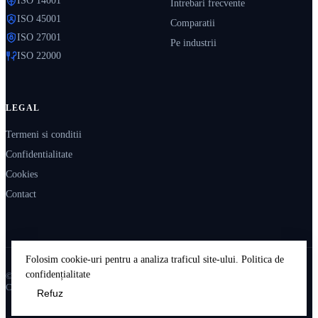
ISO 14001
Intrebari frecvente
ISO 45001
Comparatii
ISO 27001
Pe industrii
ISO 22000
LEGAL
Termeni si conditii
Confidentialitate
Cookies
Contact
Folosim cookie-uri pentru a analiza traficul site-ului.
Politica de
confidențialitate
© 2026 IsoPedia. Resurse educaționale independente.
Construit în România 🇷🇴
Refuz
Accept