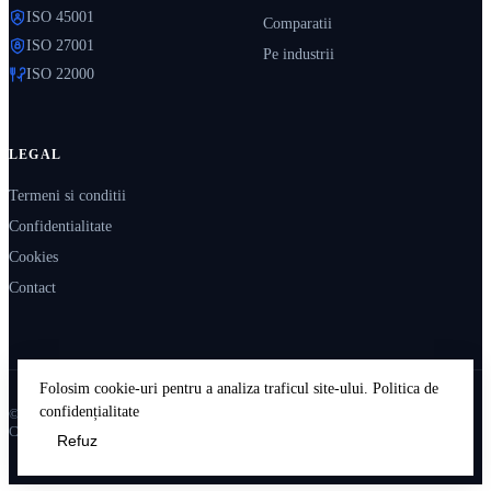
ISO 45001
Comparatii
ISO 27001
Pe industrii
ISO 22000
LEGAL
Termeni si conditii
Confidentialitate
Cookies
Contact
Folosim cookie-uri pentru a analiza traficul site-ului.
Politica de
confidențialitate
© 2026 IsoPedia. Resurse educaționale independente.
Construit în România 🇷🇴
Refuz
Accept