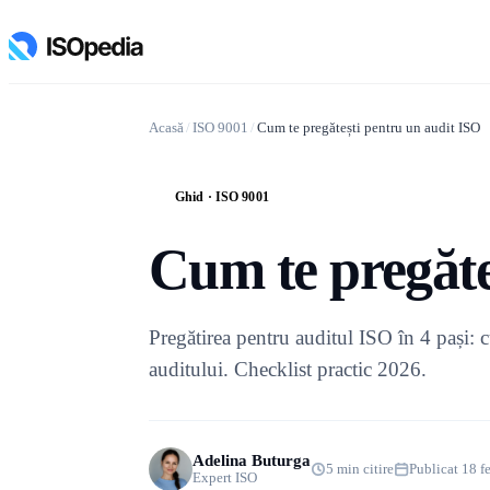
Acasă
/
ISO 9001
/
Cum te pregătești pentru un audit ISO
Ghid · ISO 9001
G
Cum te pregăte
Pregătirea pentru auditul ISO în 4 pași: 
auditului. Checklist practic 2026.
Adelina Buturga
5 min citire
Publicat 18 f
Expert ISO