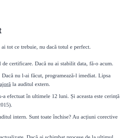
t
ai tot ce trebuie, nu dacă totul e perfect.
de certificare. Dacă nu ai stabilit data, fă-o acum.
. Dacă nu l-ai făcut, programează-l imediat. Lipsa
ajoră
la auditul extern.
-a efectuat în ultimele 12 luni. Și aceasta este cerință
2015).
ditul intern. Sunt toate închise? Au acțiuni corective
 actualizate. Dacă ai schimbat procese de la ultimul