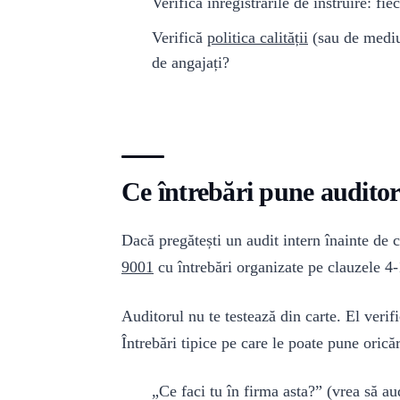
Verifică înregistrările de instruire: fi
Verifică
politica calității
(sau de mediu
de angajați?
Ce întrebări pune audito
Dacă pregătești un audit intern înainte de 
9001
cu întrebări organizate pe clauzele 4-
Auditorul nu te testează din carte. El verif
Întrebări tipice pe care le poate pune orică
„Ce faci tu în firma asta?” (vrea să au