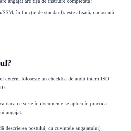
ecare angajat are fișa de instruire completată?
/SSM, în funcție de standard): este afișată, cunoscută
rul?
cel extern, folosește un
checklist de audit intern ISO
10.
ică dacă ce scrie în documente se aplică în practică.
rui angajat:
dă descrierea postului, cu cuvintele angajatului)