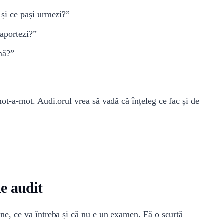
și ce pași urmezi?”
raportezi?”
rmă?”
mot-a-mot. Auditorul vrea să vadă că înțeleg ce fac și de
e audit
ine, ce va întreba și că nu e un examen. Fă o scurtă