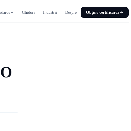
ndarde
Ghiduri
Industrii
Despre
Obține certificarea
SO