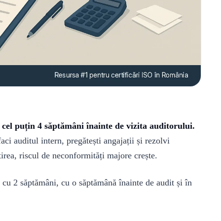
cel puțin 4 săptămâni înainte de vizita auditorului.
ci auditul intern, pregătești angajații și rezolvi
rea, riscul de neconformități majore crește.
, cu 2 săptămâni, cu o săptămână înainte de audit și în