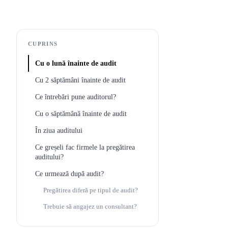
CUPRINS
Cu o lună înainte de audit
Cu 2 săptămâni înainte de audit
Ce întrebări pune auditorul?
Cu o săptămână înainte de audit
În ziua auditului
Ce greșeli fac firmele la pregătirea
auditului?
Ce urmează după audit?
Pregătirea diferă pe tipul de audit?
Trebuie să angajez un consultant?