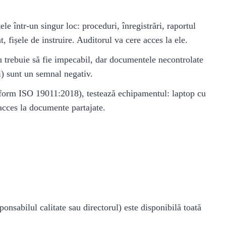
e într-un singur loc: proceduri, înregistrări, raportul
 fișele de instruire. Auditorul va cere acces la ele.
u trebuie să fie impecabil, dar documentele necontrolate
i) sunt un semnal negativ.
onform ISO 19011:2018), testează echipamentul: laptop cu
acces la documente partajate.
onsabilul calitate sau directorul) este disponibilă toată