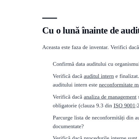
Cu o lună înainte de audi
Aceasta este faza de inventar. Verifici dacă 
Confirmă data auditului cu organismul 
Verifică dacă
auditul intern
e finalizat
auditului intern este
neconformitate m
Verifică dacă
analiza de management
s
obligatorie (clauza 9.3 din
ISO 9001
:
Parcurge lista de neconformități din au
documentate?
Verifică dacă procedurile interne sunt