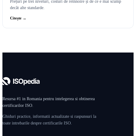
Prețuri pe trei niveluri, costuri de reînnoire și de ce e mai scump
decât alte standarde.
Citește →
Resursa #1 in Romania pentru intelegerea si obtinerea
certificarilor ISO.
Ghiduri practice, informatii actualizate si raspunsuri la
toate intrebarile despre certificarile ISO.