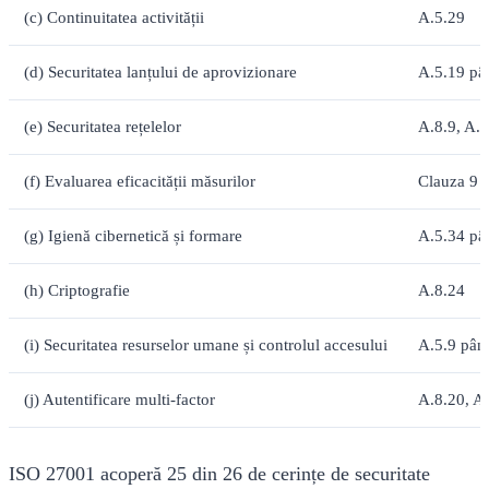
(c) Continuitatea activității
A.5.29
(d) Securitatea lanțului de aprovizionare
A.5.19 pâ
(e) Securitatea rețelelor
A.8.9, A.8
(f) Evaluarea eficacității măsurilor
Clauza 9
(g) Igienă cibernetică și formare
A.5.34 pân
(h) Criptografie
A.8.24
(i) Securitatea resurselor umane și controlul accesului
A.5.9 până
(j) Autentificare multi-factor
A.8.20, A
ISO 27001 acoperă 25 din 26 de cerințe de securitate