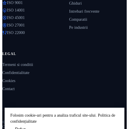
ISO 9001
Ghiduri
ISO 14001
Intrebari frecvente
ISO 45001
Comparatii
ISO 27001
Pe industrii
ISO 22000
LEGAL
Termeni si conditii
Confidentialitate
Cookies
Contact
Folosim cookie-uri pentru a analiza traficul site-ului.
Politica de
confidențialitate
© 2026 IsoPedia. Resurse educaționale independente.
Construit în România 🇷🇴