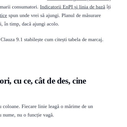
t marii consumatori.
Indicatorii EnPI și linia de bază
îți
tice
spun unde vrei să ajungi. Planul de măsurare
i, în timp, dacă ajungi acolo.
. Clauza 9.1 stabilește cum citești tabela de marcaj.
ri, cu ce, cât de des, cine
u coloane. Fiecare linie leagă o mărime de un
cu nume, nu o funcție vagă.