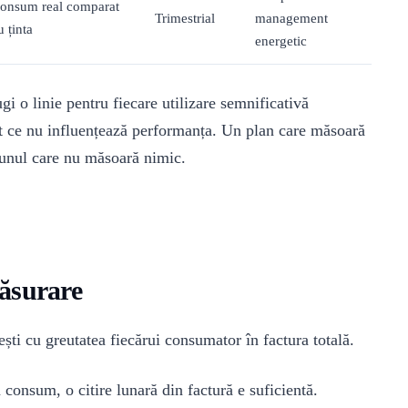
onsum real comparat
Trimestrial
management
u ținta
energetic
i o linie pentru fiecare utilizare semnificativă
 tot ce nu influențează performanța. Un plan care măsoară
a unul care nu măsoară nimic.
ăsurare
ști cu greutatea fiecărui consumator în factura totală.
consum, o citire lunară din factură e suficientă.