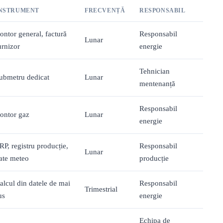
NSTRUMENT
FRECVENȚĂ
RESPONSABIL
ontor general, factură
Responsabil
Lunar
urnizor
energie
Tehnician
ubmetru dedicat
Lunar
mentenanță
Responsabil
ontor gaz
Lunar
energie
RP, registru producție,
Responsabil
Lunar
ate meteo
producție
alcul din datele de mai
Responsabil
Trimestrial
us
energie
Echipa de