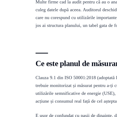
Multe firme cad la audit pentru că au o an
culeg datele după aceea. Auditorul deschide
care nu corespund cu utilizările important
jos ai structura planului, un tabel gata de fo
Ce este planul de măsurar
Clauza 9.1 din ISO 50001:2018 (adoptată l
trebuie monitorizat și măsurat pentru a-ți 
utilizările semnificative de energie (USE), 
acțiune și consumul real față de cel aștepta
E ușor de confundat cu pașii de dinainte, d