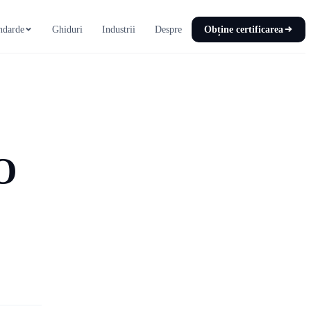
ndarde
Ghiduri
Industrii
Despre
Obține certificarea
SO