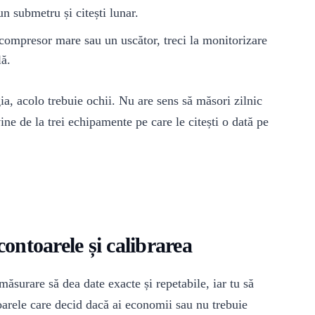
n submetru și citești lunar.
ompresor mare sau un uscător, treci la monitorizare
lă.
a, acolo trebuie ochii. Nu are sens să măsori zilnic
ne de la trei echipamente pe care le citești o dată pe
contoarele și calibrarea
ăsurare să dea date exacte și repetabile, iar tu să
toarele care decid dacă ai economii sau nu trebuie