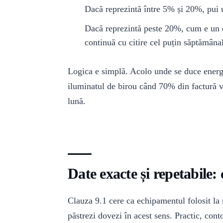
Dacă reprezintă între 5% și 20%, pui u
Dacă reprezintă peste 20%, cum e un c
continuă cu citire cel puțin săptămâna
Logica e simplă. Acolo unde se duce energi
iluminatul de birou când 70% din factură vi
lună.
Date exacte și repetabile: 
Clauza 9.1 cere ca echipamentul folosit la m
păstrezi dovezi în acest sens. Practic, con