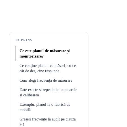
CUPRINS
Ce este planul de măsurare și
monitorizare?
Ce conține planul: ce măsori, cu ce,
cât de des, cine răspunde
Cum alegi frecvența de măsurare
Date exacte și repetabile: contoarele
și calibrarea
Exemplu: planul la o fabrică de
mobilă
Greșeli frecvente la audit pe clauza
9.1