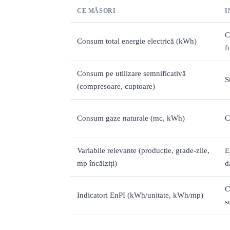
CE MĂSORI
I
C
Consum total energie electrică (kWh)
f
Consum pe utilizare semnificativă
S
(compresoare, cuptoare)
Consum gaze naturale (mc, kWh)
C
Variabile relevante (producție, grade-zile,
E
mp încălziți)
d
C
Indicatori EnPI (kWh/unitate, kWh/mp)
s