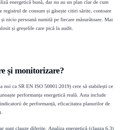
aliză energetică bună, dar nu au un plan clar de cum
 registrul de consum și găsește citiri sărite, contoare
e și nicio persoană numită pe fiecare măsurătoare. Mai
losit și greșelile care pică la audit.
e și monitorizare?
a noi ca SR EN ISO 50001:2019) cere să stabilești ce
cunoaște performanța energetică reală. Asta include
indicatorii de performanță, eficacitatea planurilor de
t.
ar sunt clauze diferite.
Analiza energetică (clauza 6.3)