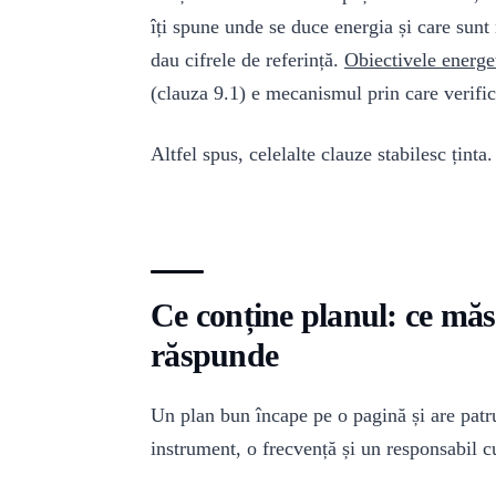
îți spune unde se duce energia și care sun
dau cifrele de referință.
Obiectivele energe
(clauza 9.1) e mecanismul prin care verific
Altfel spus, celelalte clauze stabilesc ținta
Ce conține planul: ce măso
răspunde
Un plan bun încape pe o pagină și are patr
instrument, o frecvență și un responsabil 