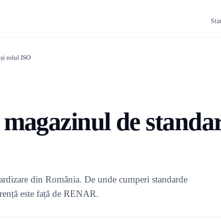
Sta
și rolul ISO
 magazinul de standa
ardizare din România. De unde cumperi standarde
erență este față de RENAR.