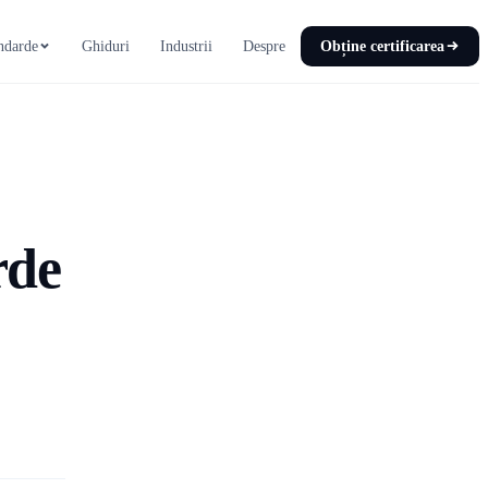
ndarde
Ghiduri
Industrii
Despre
Obține certificarea
rde